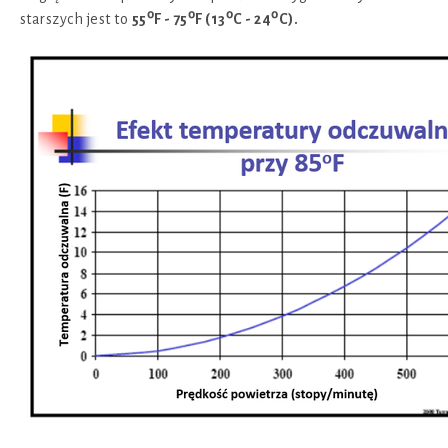
starszych jest to
55⁰F - 75⁰F (13⁰C - 24⁰C).