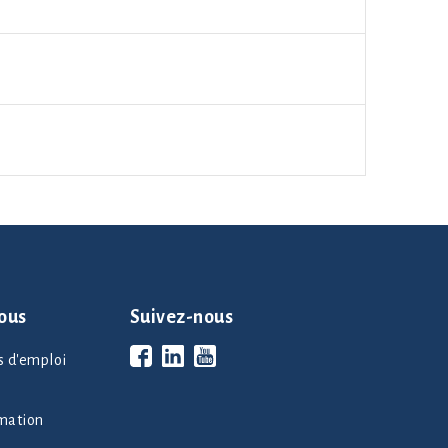
ous
Suivez-nous
es d'emploi
rmation