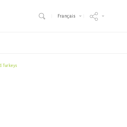
Français
d Turkeys
s techniques
Bien-être des animaux
Hybrid Converter