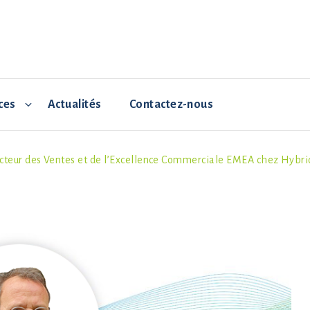
ces
Actualités
Contactez-nous
teur des Ventes et de l’Excellence Commerciale EMEA chez Hybri
 ConverterNOVO
Historique
Dinde traditionnelle
Vidéos - Bonnes pratique
Cartier
Artisan
MiniBRONZE