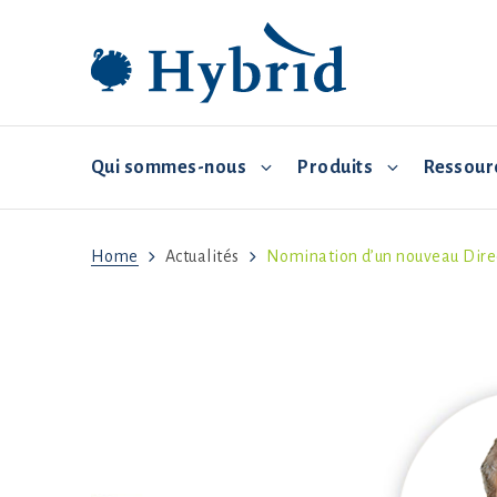
Qui sommes-nous
Produits
Ressour
Home
Actualités
Nomination d’un nouveau Direc
Sélection et distribution
Hybrid Grade MakerEVO
Management commercial
Hybrid
Contrôle de l’environnement
Biosécurité
Alimentation et abreuvement
Le démarrage
Santé