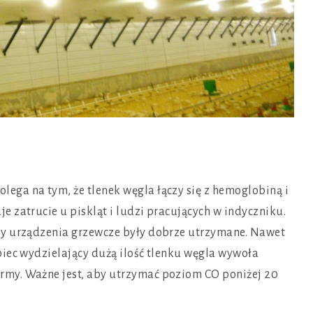
ga na tym, że tlenek węgla łączy się z hemoglobiną i
 zatrucie u piskląt i ludzi pracujących w indyczniku.
by urządzenia grzewcze były dobrze utrzymane. Nawet
piec wydzielający dużą ilość tlenku węgla wywoła
my. Ważne jest, aby utrzymać poziom CO poniżej 20