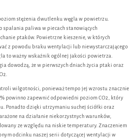
poziom stężenia dwutlenku węgla w powietrzu.
 spalania paliwa w piecach stanowiących
chanie ptaków. Powietrzne kieszenie, w których
wać z powodu braku wentylacji lub niewystarczającego
a to ważny wskaźnik ogólnej jakości powietrza.
a dowodzą, że w pierwszych dniach życia ptaki oraz
CO2.
ntroli wilgotności, ponieważ tempo jej wzrostu znacznie
 60% powinno zapewnić odpowiedni poziom CO2, który
u. Ponadto dzięki utrzymaniu suchej ściółki oraz
arażone na działanie niekorzystnych warunków,
zolowany ze względu na niskie temperatury. Znaczeniem
pnym odcinku naszej serii dotyczącej wentylacji w