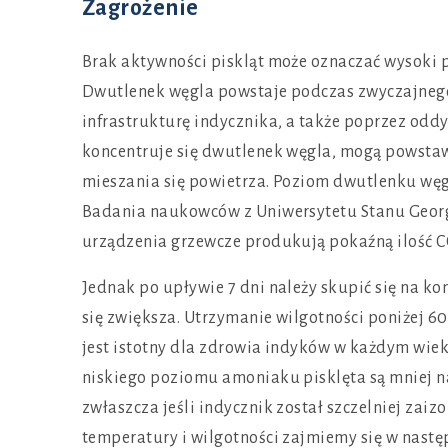
Zagrożenie
Brak aktywności piskląt może oznaczać wysoki 
Dwutlenek węgla powstaje podczas zwyczajnego
infrastrukturę indycznika, a także poprzez oddy
koncentruje się dwutlenek węgla, mogą powsta
mieszania się powietrza. Poziom dwutlenku węgl
Badania naukowców z Uniwersytetu Stanu Georgi
urządzenia grzewcze produkują pokaźną ilość 
Jednak po upływie 7 dni należy skupić się na ko
się zwiększa. Utrzymanie wilgotności poniżej
jest istotny dla zdrowia indyków w każdym wiek
niskiego poziomu amoniaku pisklęta są mniej n
zwłaszcza jeśli indycznik został szczelniej zai
temperatury i wilgotności zajmiemy się w nastę