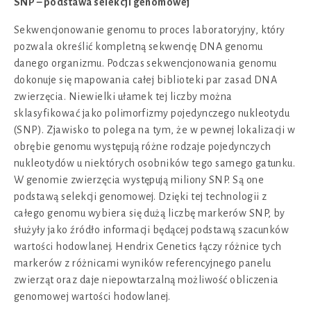
SNP – podstawa selekcji genomowej
Sekwencjonowanie genomu to proces laboratoryjny, który
pozwala określić kompletną sekwencję DNA genomu
danego organizmu. Podczas sekwencjonowania genomu
dokonuje się mapowania całej biblioteki par zasad DNA
zwierzęcia. Niewielki ułamek tej liczby można
sklasyfikować jako polimorfizmy pojedynczego nukleotydu
(SNP). Zjawisko to polega na tym, że w pewnej lokalizacji w
obrębie genomu występują różne rodzaje pojedynczych
nukleotydów u niektórych osobników tego samego gatunku.
W genomie zwierzęcia występują miliony SNP. Są one
podstawą selekcji genomowej. Dzięki tej technologii z
całego genomu wybiera się dużą liczbę markerów SNP, by
służyły jako źródło informacji będącej podstawą szacunków
wartości hodowlanej. Hendrix Genetics łączy różnice tych
markerów z różnicami wyników referencyjnego panelu
zwierząt oraz daje niepowtarzalną możliwość obliczenia
genomowej wartości hodowlanej.