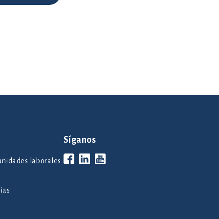
Síganos
unidades laborales
cias