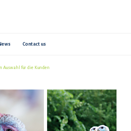
News
Contact us
 Auswahl für die Kunden
Resources
Animal welfare
Hybrid ConverterNOVO
How-To Videos